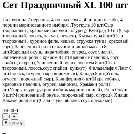
Сет Праздничный XL 100 шт
Палочки на 2 персоны, 4 соевых соуса ,4 порции васаби, 4
порции маринованного имбиря. .Турткуль 10 шт(Сыр
творожный , крабовые палочки , огурец), Кунград 10 шт(Сыр
творожный, лосось, такуан, огурец), Кызылнура 8 шт(Сыр
творожный , куриное филе, кешью, стружка тунца, ореховый
соус), Запеченный ролл с окунем и икрой масаго 8
шт(Жареный окунь, икра тобико, огурец, соус унаги),
Запеченный ролл с крабом 8 шт(Крабовые палочки, соус
спайси, огурец), Запеченный ролл с лососем 8 шт(Сыр
творожный, лосось,соус спайси, кунжут), Филадельфия Лайт 8
шт(Лосось, огурец, сыр творожный), Канада 8 шт(Угорь,
огурец, творожный сыр), Калифорния 8 шт(Икра тобико,
крабовые палочки, огурец, майонез), Урамаки ролл 8
шт(Угорь, огурец,укроп,имбирь маринованный), Ролл Окунь
8 шт(Маринованный окунь, творожный сыр, огурец), Хияши
Вакаме ролл 8 шт(Салат чука, яблоко, соус ореховый)
950 000
1
-
+
В корзину