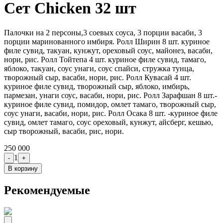
Сет Chicken 32 шт
Палочки на 2 персоны,3 соевых соуса, 3 порции васаби, 3
порции маринованного имбиря. Ролл Ширин 8 шт. куриное
филе сувид, такуан, кунжут, ореховый соус, майонез, васаби,
нори, рис. Ролл Тойтепа 4 шт. куриное филе сувид, тамаго,
яблоко, такуан, соус унаги, соус спайси, стружка тунца,
творожный сыр, васаби, нори, рис. Ролл Кувасай 4 шт.
куриное филе сувид, творожный сыр, яблоко, имбирь,
пармезан, унаги соус, васаби, нори, рис. Ролл Зарафшан 8 шт.-
куриное филе сувид, помидор, омлет тамаго, творожный сыр,
соус унаги, васаби, нори, рис. Ролл Осака 8 шт. -куриное филе
сувид, омлет тамаго, соус ореховый, кунжут, айсберг, кешью,
сыр творожный, васаби, рис, нори.
250 000
1
-
+
В корзину
Рекомендуемые