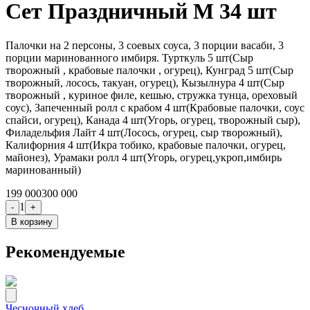
Сет Праздничный М 34 шт
Палочки на 2 персоны, 3 соевых соуса, 3 порции васаби, 3
порции маринованного имбиря. Турткуль 5 шт(Сыр
творожный , крабовые палочки , огурец), Кунград 5 шт(Сыр
творожный, лосось, такуан, огурец), Кызылнура 4 шт(Сыр
творожный , куриное филе, кешью, стружка тунца, ореховый
соус), Запеченный ролл с крабом 4 шт(Крабовые палочки, соус
спайси, огурец), Канада 4 шт(Угорь, огурец, творожный сыр),
Филадельфия Лайт 4 шт(Лосось, огурец, сыр творожный),
Калифорния 4 шт(Икра тобико, крабовые палочки, огурец,
майонез), Урамаки ролл 4 шт(Угорь, огурец,укроп,имбирь
маринованный)
199 000
300 000
1
-
+
В корзину
Рекомендуемые
Чесночный хлеб