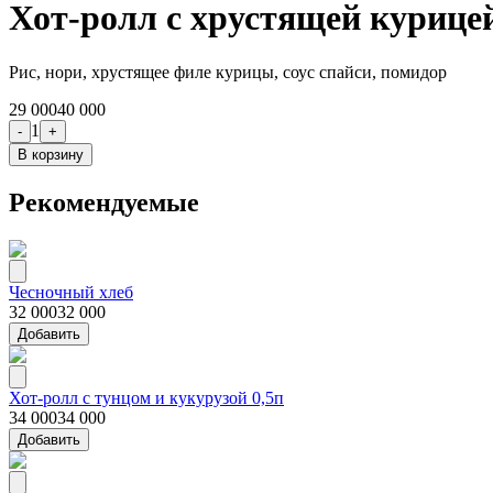
Хот-ролл с хрустящей курицей
Рис, нори, хрустящее филе курицы, соус спайси, помидор
29 000
40 000
1
-
+
В корзину
Рекомендуемые
Чесночный хлеб
32 000
32 000
Добавить
Хот-ролл с тунцом и кукурузой 0,5п
34 000
34 000
Добавить