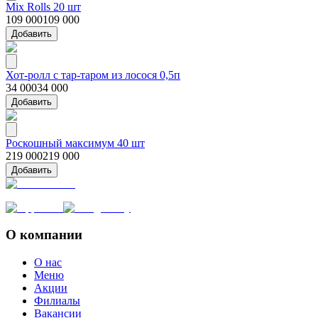
Mix Rolls 20 шт
109 000
109 000
Добавить
Хот-ролл с тар-таром из лосося 0,5п
34 000
34 000
Добавить
Роскошный максимум 40 шт
219 000
219 000
Добавить
О компании
О нас
Меню
Акции
Филиалы
Вакансии