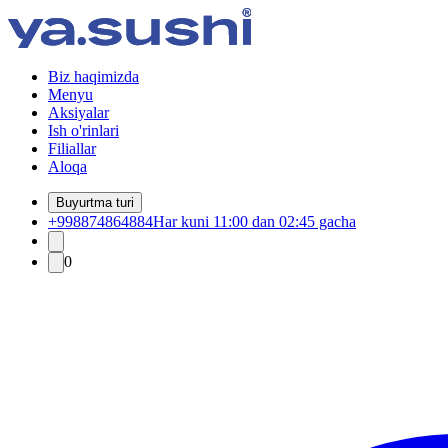
Biz haqimizda
Menyu
Aksiyalar
Ish o'rinlari
Filiallar
Aloqa
Buyurtma turi
+998874864884
Har kuni 11:00 dan 02:45 gacha
0