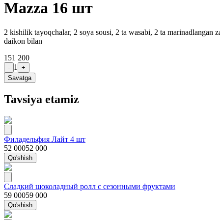
Mazza 16 шт
2 kishilik tayoqchalar, 2 soya sousi, 2 ta wasabi, 2 ta marinadlangan 
daikon bilan
151 200
1
-
+
Savatga
Tavsiya etamiz
Филадельфия Лайт 4 шт
52 000
52 000
Qo'shish
Сладкий шоколадный ролл с сезонными фруктами
59 000
59 000
Qo'shish