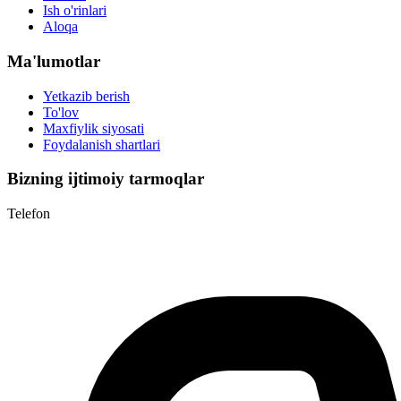
Ish o'rinlari
Aloqa
Ma'lumotlar
Yetkazib berish
To'lov
Maxfiylik siyosati
Foydalanish shartlari
Bizning ijtimoiy tarmoqlar
Telefon