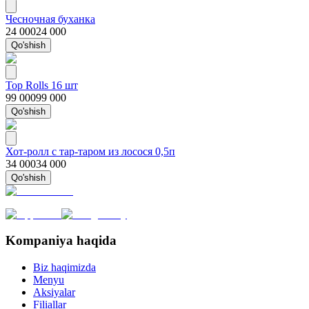
Чесночная буханка
24 000
24 000
Qo'shish
Top Rolls 16 шт
99 000
99 000
Qo'shish
Хот-ролл с тар-таром из лосося 0,5п
34 000
34 000
Qo'shish
Kompaniya haqida
Biz haqimizda
Menyu
Aksiyalar
Filiallar