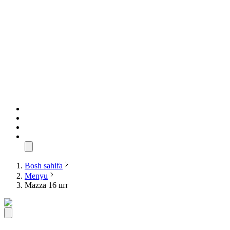
Bosh sahifa
Menyu
Mazza 16 шт