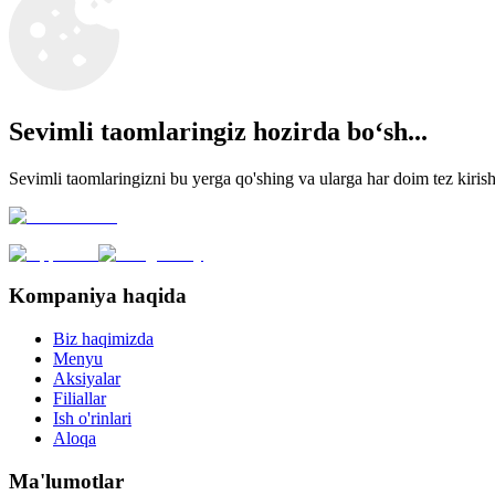
Sevimli taomlaringiz hozirda boʻsh...
Sevimli taomlaringizni bu yerga qo'shing va ularga har doim tez kiris
Kompaniya haqida
Biz haqimizda
Menyu
Aksiyalar
Filiallar
Ish o'rinlari
Aloqa
Ma'lumotlar