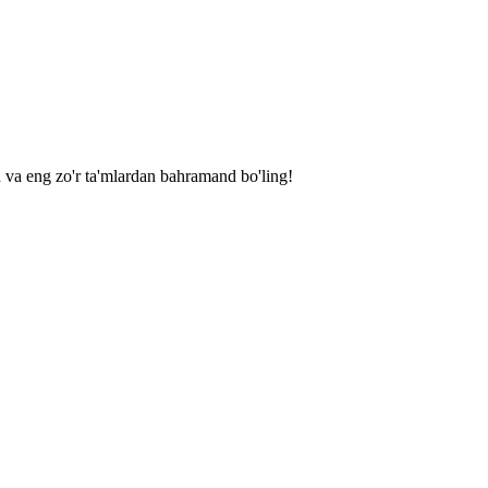
h va eng zo'r ta'mlardan bahramand bo'ling!