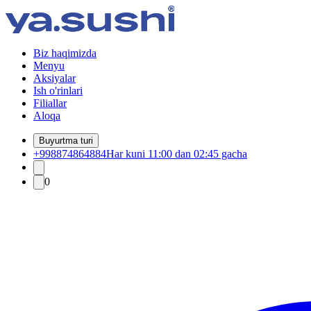
Biz haqimizda
Menyu
Aksiyalar
Ish o'rinlari
Filiallar
Aloqa
Buyurtma turi
+998874864884
Har kuni 11:00 dan 02:45 gacha
0