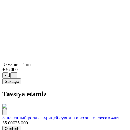
Камаши +4 шт
+
36 000
1
-
+
Savatga
Tavsiya etamiz
Запеченный ролл с курицей сувид и ореховым соусом 4шт
35 000
35 000
Qo'shish