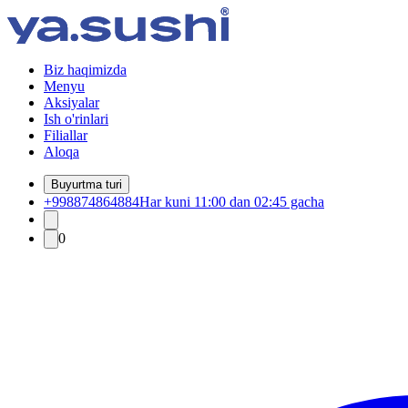
Biz haqimizda
Menyu
Aksiyalar
Ish o'rinlari
Filiallar
Aloqa
Buyurtma turi
+998874864884
Har kuni 11:00 dan 02:45 gacha
0