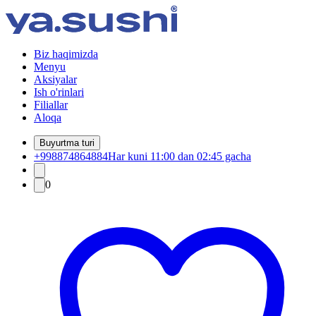
Biz haqimizda
Menyu
Aksiyalar
Ish o'rinlari
Filiallar
Aloqa
Buyurtma turi
+998874864884
Har kuni 11:00 dan 02:45 gacha
0