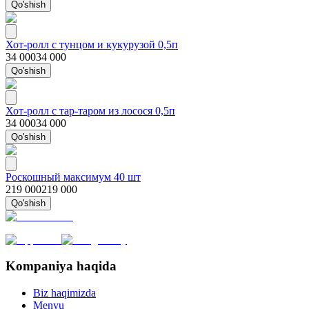
Qo'shish
Хот-ролл с тунцом и кукурузой 0,5п
34 000
34 000
Qo'shish
Хот-ролл с тар-таром из лосося 0,5п
34 000
34 000
Qo'shish
Роскошный максимум 40 шт
219 000
219 000
Qo'shish
Kompaniya haqida
Biz haqimizda
Menyu