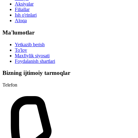
Aksiyalar
Filiallar
Ish o'rinlari
Aloqa
Ma'lumotlar
Yetkazib berish
To'lov
Maxfiylik siyosati
Foydalanish shartlari
Bizning ijtimoiy tarmoqlar
Telefon