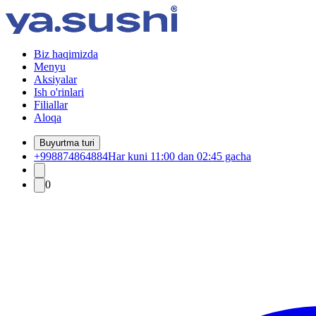
Biz haqimizda
Menyu
Aksiyalar
Ish o'rinlari
Filiallar
Aloqa
Buyurtma turi
+998874864884
Har kuni 11:00 dan 02:45 gacha
0