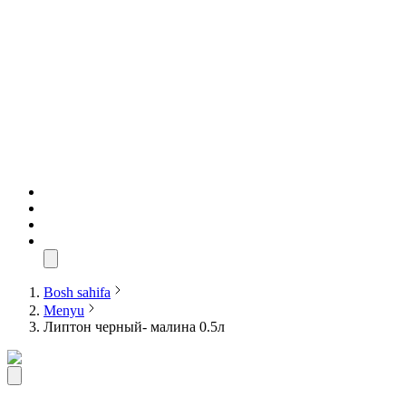
Bosh sahifa
Menyu
Липтон черный- малина 0.5л