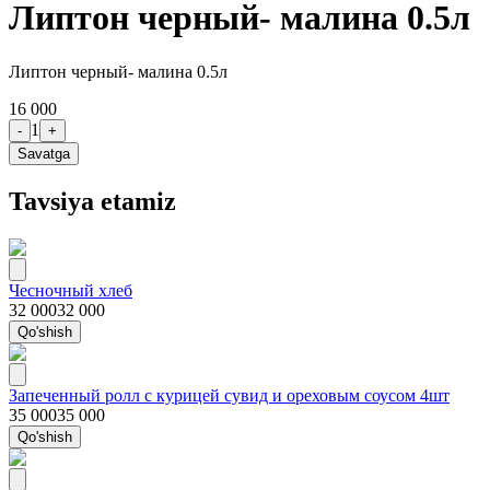
Липтон черный- малина 0.5л
Липтон черный- малина 0.5л
16 000
1
-
+
Savatga
Tavsiya etamiz
Чесночный хлеб
32 000
32 000
Qo'shish
Запеченный ролл с курицей сувид и ореховым соусом 4шт
35 000
35 000
Qo'shish