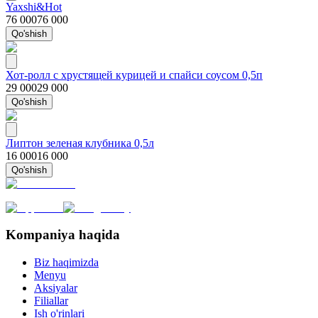
Yaxshi&Hot
76 000
76 000
Qo'shish
Хот-ролл с хрустящей курицей и спайси соусом 0,5п
29 000
29 000
Qo'shish
Липтон зеленая клубника 0,5л
16 000
16 000
Qo'shish
Kompaniya haqida
Biz haqimizda
Menyu
Aksiyalar
Filiallar
Ish o'rinlari