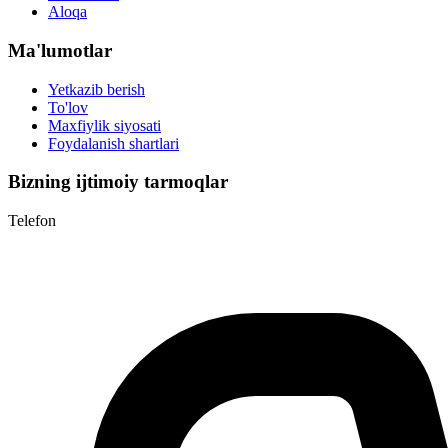
Aloqa
Ma'lumotlar
Yetkazib berish
To'lov
Maxfiylik siyosati
Foydalanish shartlari
Bizning ijtimoiy tarmoqlar
Telefon