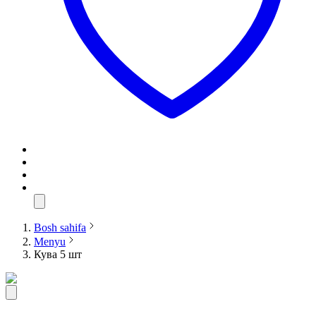
Bosh sahifa
Menyu
Кува 5 шт