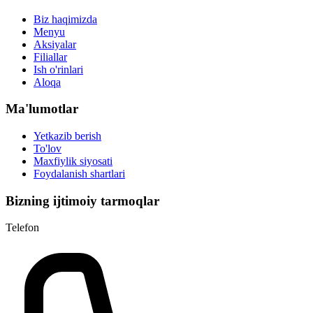
Biz haqimizda
Menyu
Aksiyalar
Filiallar
Ish o'rinlari
Aloqa
Ma'lumotlar
Yetkazib berish
To'lov
Maxfiylik siyosati
Foydalanish shartlari
Bizning ijtimoiy tarmoqlar
Telefon