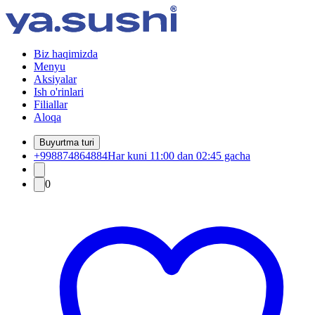
Biz haqimizda
Menyu
Aksiyalar
Ish o'rinlari
Filiallar
Aloqa
Buyurtma turi
+998874864884
Har kuni 11:00 dan 02:45 gacha
0