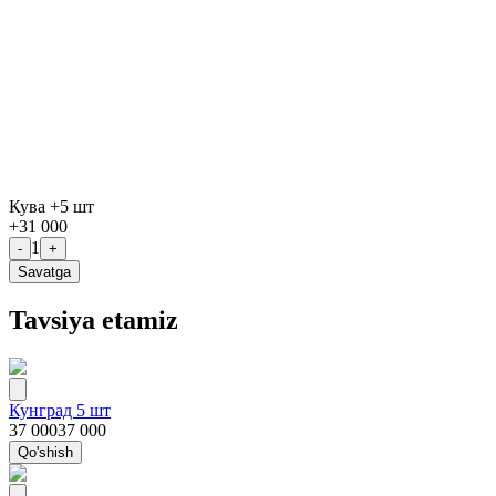
Кува +5 шт
+
31 000
1
-
+
Savatga
Tavsiya etamiz
Кунград 5 шт
37 000
37 000
Qo'shish