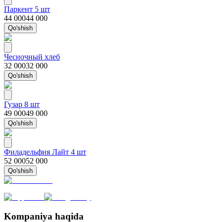
Паркент 5 шт
44 000
44 000
Qo'shish
Чесночный хлеб
32 000
32 000
Qo'shish
Гузар 8 шт
49 000
49 000
Qo'shish
Филадельфия Лайт 4 шт
52 000
52 000
Qo'shish
Kompaniya haqida