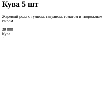
Кува 5 шт
Жареный ролл с тунцом, такуаном, томатом и творожным
сыром
39 000
Кува