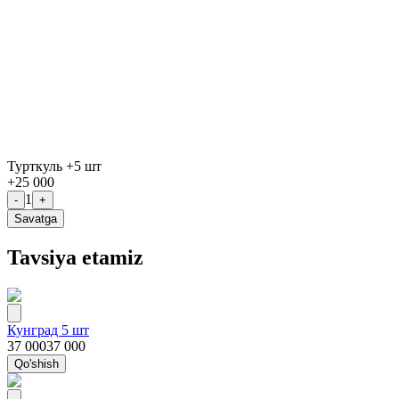
Турткуль +5 шт
+
25 000
1
-
+
Savatga
Tavsiya etamiz
Кунград 5 шт
37 000
37 000
Qo'shish