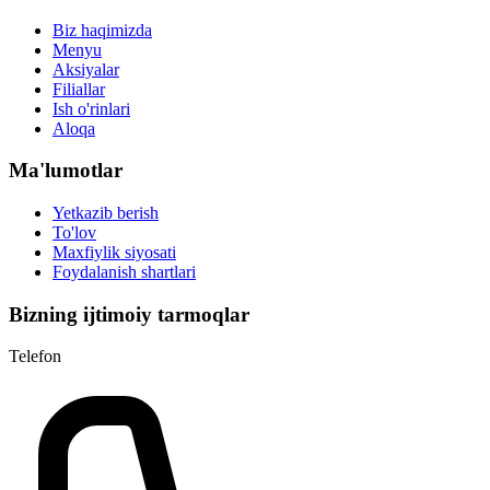
Biz haqimizda
Menyu
Aksiyalar
Filiallar
Ish o'rinlari
Aloqa
Ma'lumotlar
Yetkazib berish
To'lov
Maxfiylik siyosati
Foydalanish shartlari
Bizning ijtimoiy tarmoqlar
Telefon