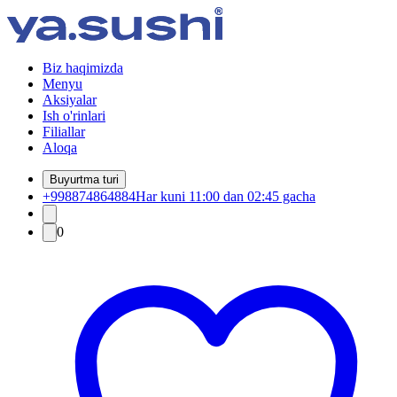
Biz haqimizda
Menyu
Aksiyalar
Ish o'rinlari
Filiallar
Aloqa
Buyurtma turi
+998874864884
Har kuni 11:00 dan 02:45 gacha
0