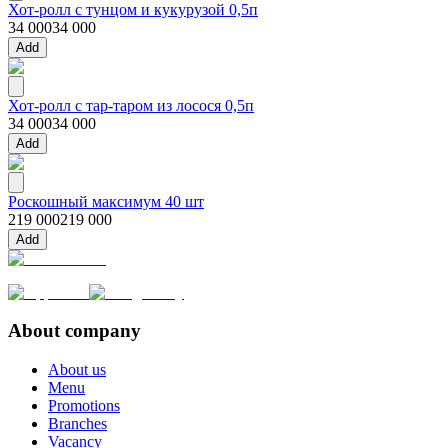
Хот-ролл с тунцом и кукурузой 0,5п
34 000
34 000
Add
Хот-ролл с тар-таром из лосося 0,5п
34 000
34 000
Add
Роскошный максимум 40 шт
219 000
219 000
Add
About company
About us
Menu
Promotions
Branches
Vacancy