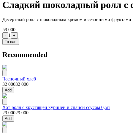
Сладкий шоколадный ролл с 
Десертный ролл с шоколадным кремом и сезонными фруктами
59 000
1
-
+
To cart
Recommended
Чесночный хлеб
32 000
32 000
Add
Хот-ролл с хрустящей курицей и спайси соусом 0,5п
29 000
29 000
Add