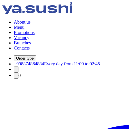
About us
Menu
Promotions
Vacancy
Branches
Contacts
Order type
+998874864884
Every day from 11:00 to 02:45
0