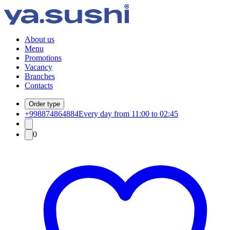
About us
Menu
Promotions
Vacancy
Branches
Contacts
Order type
+998874864884
Every day from 11:00 to 02:45
0