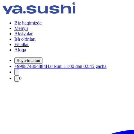
Biz haqimizda
Menyu
Aksiyalar
Ish o'rinlari
Filiallar
Aloqa
Buyurtma turi
+998874864884
Har kuni 11:00 dan 02:45 gacha
0