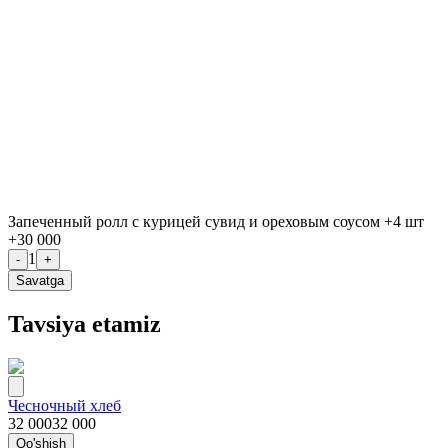
Запеченный ролл с курицей сувид и ореховым соусом +4 шт
+
30 000
1
-
+
Savatga
Tavsiya etamiz
Чесночный хлеб
32 000
32 000
Qo'shish