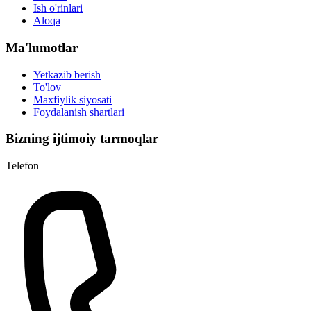
Ish o'rinlari
Aloqa
Ma'lumotlar
Yetkazib berish
To'lov
Maxfiylik siyosati
Foydalanish shartlari
Bizning ijtimoiy tarmoqlar
Telefon