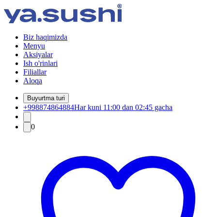
Biz haqimizda
Menyu
Aksiyalar
Ish o'rinlari
Filiallar
Aloqa
Buyurtma turi
+998874864884
Har kuni 11:00 dan 02:45 gacha
0