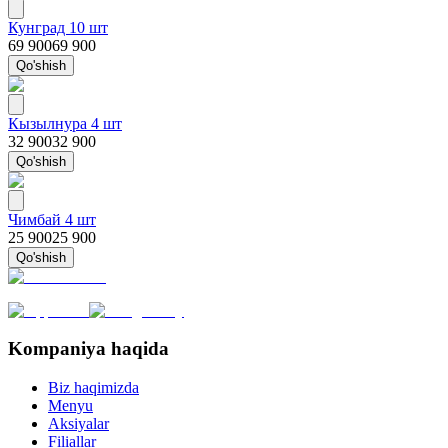
Кунград 10 шт
69 900
69 900
Qo'shish
Кызылнура 4 шт
32 900
32 900
Qo'shish
Чимбай 4 шт
25 900
25 900
Qo'shish
Kompaniya haqida
Biz haqimizda
Menyu
Aksiyalar
Filiallar