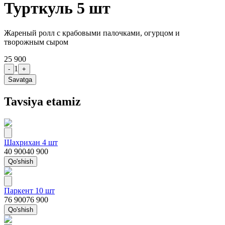
Турткуль 5 шт
Жареный ролл с крабовыми палочками, огурцом и
творожным сыром
25 900
1
-
+
Savatga
Tavsiya etamiz
Шахрихан 4 шт
40 900
40 900
Qo'shish
Паркент 10 шт
76 900
76 900
Qo'shish