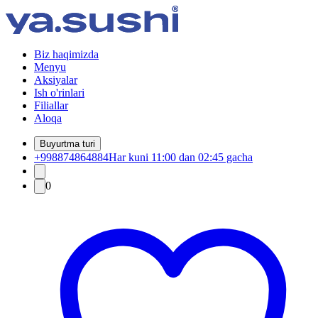
Biz haqimizda
Menyu
Aksiyalar
Ish o'rinlari
Filiallar
Aloqa
Buyurtma turi
+998874864884
Har kuni 11:00 dan 02:45 gacha
0