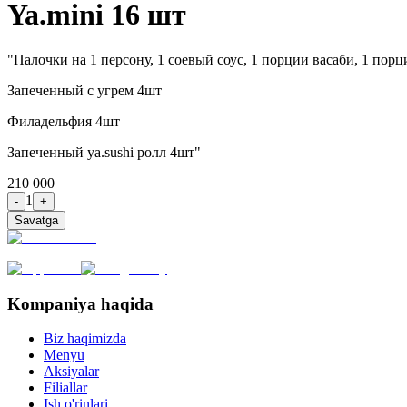
Ya.mini 16 шт
"Палочки на 1 персону, 1 соевый соус, 1 порции васаби, 1 по
Запеченный с угрем 4шт
Филадельфия 4шт
Запеченный ya.sushi ролл 4шт"
210 000
1
-
+
Savatga
Kompaniya haqida
Biz haqimizda
Menyu
Aksiyalar
Filiallar
Ish o'rinlari