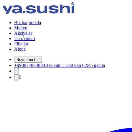
Biz haqimizda
Menyu
Aksiyalar
Ish o'rinlari
Filiallar
Aloqa
Buyurtma turi
+998874864884
Har kuni 11:00 dan 02:45 gacha
0