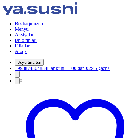
Biz haqimizda
Menyu
Aksiyalar
Ish o'rinlari
Filiallar
Aloqa
Buyurtma turi
+998874864884
Har kuni 11:00 dan 02:45 gacha
0