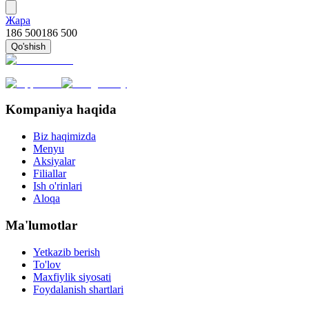
Жара
186 500
186 500
Qo'shish
Kompaniya haqida
Biz haqimizda
Menyu
Aksiyalar
Filiallar
Ish o'rinlari
Aloqa
Ma'lumotlar
Yetkazib berish
To'lov
Maxfiylik siyosati
Foydalanish shartlari