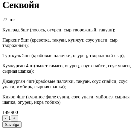
Секвойя
27 шт:
Кунград 5шт (лосось, огурец, сыр творожный, такуан);
Паркент 5шт (креветка, такуан, кунжут, соус унаги, сыр
творожный);
Турткуль 5шт (крабовые палочки, огурец, творожный сыр);
Кумкурган 4шт(омлет тамаго, огурец, соус спайси, соус унаги,
сырная шапка);
Джакурган 4шт(крабовые палочки, такуан, соус спайси, соус
унаги, имбирь, сырная шапка);
Кияри 4шт (куриное филе сувид, соус унаги, майонез, сырная
шапка, огурец, икра тобико)
149 900
1
-
+
Savatga