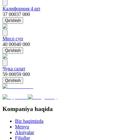
Калифорния 4 шт
37 000
37 000
Qo'shish
Мисо суп
40 000
40 000
Qo'shish
Чука салат
59 000
59 000
Qo'shish
Kompaniya haqida
Biz haqimizda
Menyu
Aksiyalar
Filiallar