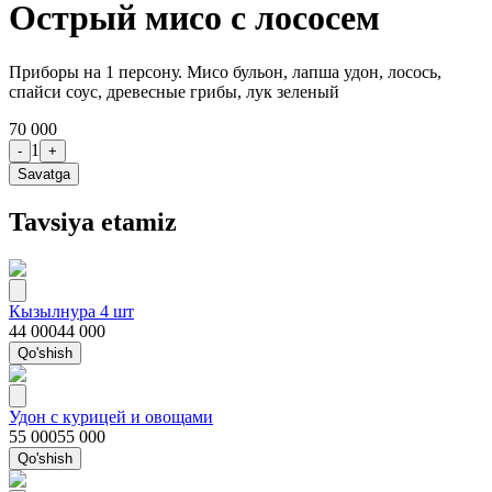
Острый мисо с лососем
Приборы на 1 персону. Мисо бульон, лапша удон, лосось,
спайси соус, древесные грибы, лук зеленый
70 000
1
-
+
Savatga
Tavsiya etamiz
Кызылнура 4 шт
44 000
44 000
Qo'shish
Удон с курицей и овощами
55 000
55 000
Qo'shish