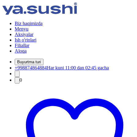
Biz haqimizda
Menyu
Aksiyalar
Ish o'rinlari
Filiallar
Aloqa
Buyurtma turi
+998874864884
Har kuni 11:00 dan 02:45 gacha
0