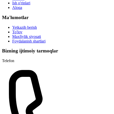
Ish o'rinlari
Aloqa
Ma'lumotlar
Yetkazib berish
To'lov
Maxfiylik siyosati
Foydalanish shartlari
Bizning ijtimoiy tarmoqlar
Telefon