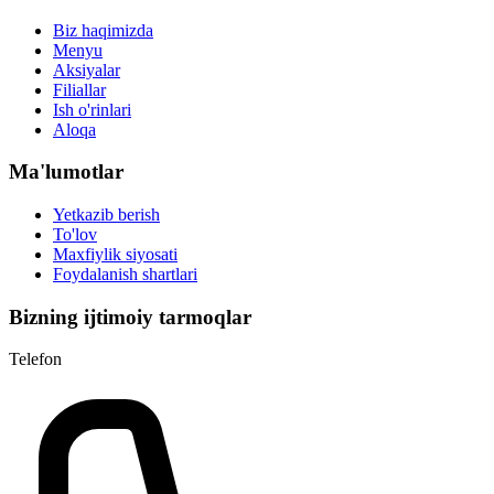
Biz haqimizda
Menyu
Aksiyalar
Filiallar
Ish o'rinlari
Aloqa
Ma'lumotlar
Yetkazib berish
To'lov
Maxfiylik siyosati
Foydalanish shartlari
Bizning ijtimoiy tarmoqlar
Telefon