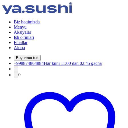
Biz haqimizda
Menyu
Aksiyalar
Ish o'rinlari
Filiallar
Aloqa
Buyurtma turi
+998874864884
Har kuni 11:00 dan 02:45 gacha
0