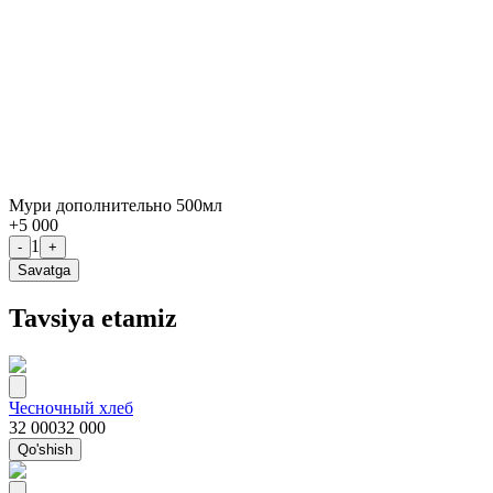
Мури дополнительно 500мл
+
5 000
1
-
+
Savatga
Tavsiya etamiz
Чесночный хлеб
32 000
32 000
Qo'shish