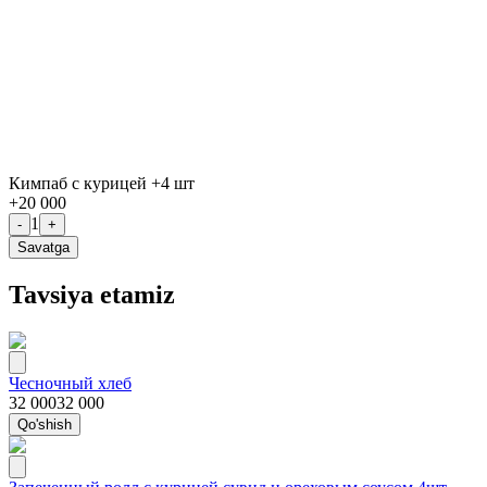
Кимпаб с курицей +4 шт
+
20 000
1
-
+
Savatga
Tavsiya etamiz
Чесночный хлеб
32 000
32 000
Qo'shish