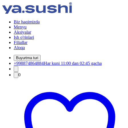
Biz haqimizda
Menyu
Aksiyalar
Ish o'rinlari
Filiallar
Aloqa
Buyurtma turi
+998874864884
Har kuni 11:00 dan 02:45 gacha
0