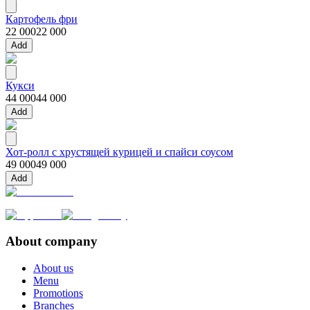
Картофель фри
22 000
22 000
Add
Кукси
44 000
44 000
Add
Хот-ролл с хрустящей курицей и спайси соусом
49 000
49 000
Add
About company
About us
Menu
Promotions
Branches