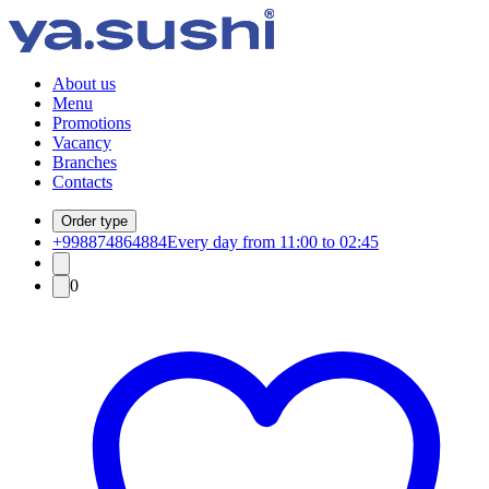
About us
Menu
Promotions
Vacancy
Branches
Contacts
Order type
+998874864884
Every day from 11:00 to 02:45
0