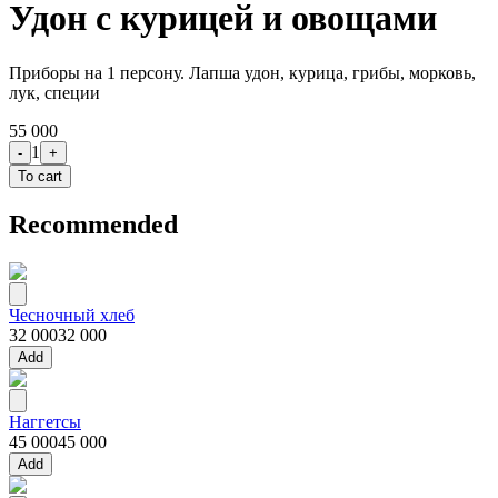
Удон с курицей и овощами
Приборы на 1 персону. Лапша удон, курица, грибы, морковь,
лук, специи
55 000
1
-
+
To cart
Recommended
Чесночный хлеб
32 000
32 000
Add
Наггетсы
45 000
45 000
Add