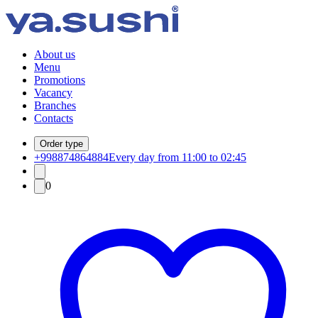
About us
Menu
Promotions
Vacancy
Branches
Contacts
Order type
+998874864884
Every day from 11:00 to 02:45
0