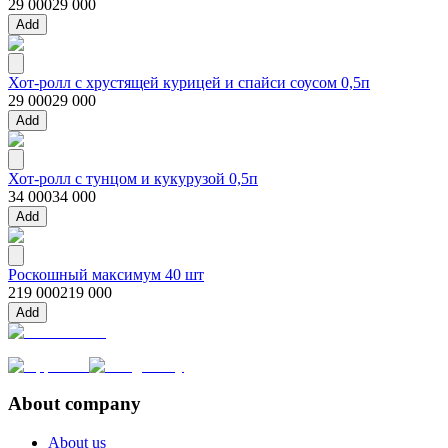
29 000
29 000
Add
Хот-ролл с хрустящей курицей и спайси соусом 0,5п
29 000
29 000
Add
Хот-ролл с тунцом и кукурузой 0,5п
34 000
34 000
Add
Роскошный максимум 40 шт
219 000
219 000
Add
About company
About us