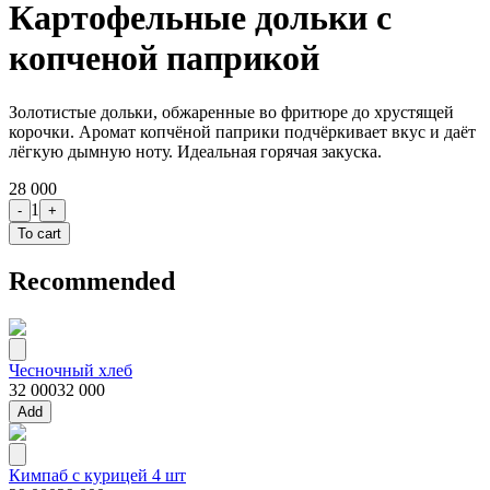
Картофельные дольки с
копченой паприкой
Золотистые дольки, обжаренные во фритюре до хрустящей
корочки. Аромат копчёной паприки подчёркивает вкус и даёт
лёгкую дымную ноту. Идеальная горячая закуска.
28 000
1
-
+
To cart
Recommended
Чесночный хлеб
32 000
32 000
Add
Кимпаб с курицей 4 шт