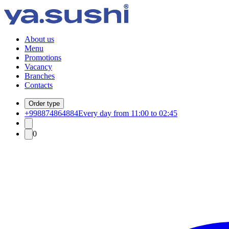
About us
Menu
Promotions
Vacancy
Branches
Contacts
Order type
+998874864884
Every day from 11:00 to 02:45
0