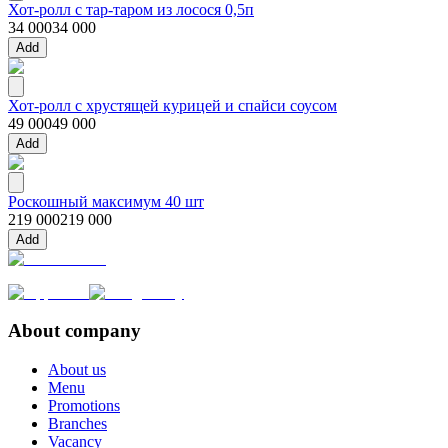
Хот-ролл с тар-таром из лосося 0,5п
34 000
34 000
Add
Хот-ролл с хрустящей курицей и спайси соусом
49 000
49 000
Add
Роскошный максимум 40 шт
219 000
219 000
Add
About company
About us
Menu
Promotions
Branches
Vacancy