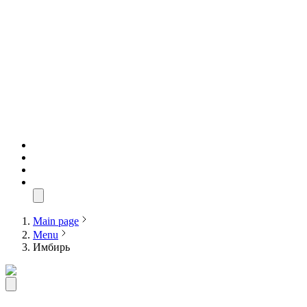
Main page
Menu
Имбирь