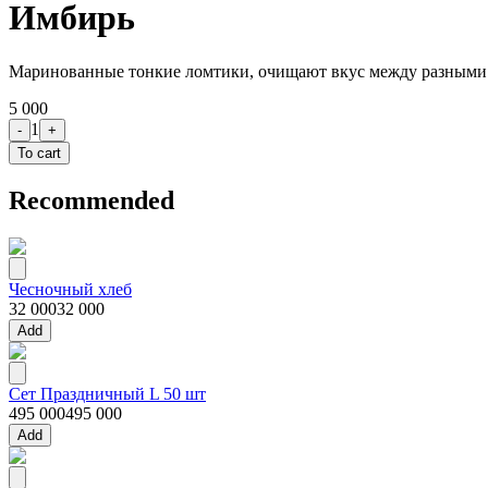
Имбирь
Маринованные тонкие ломтики, очищают вкус между разными 
5 000
1
-
+
To cart
Recommended
Чесночный хлеб
32 000
32 000
Add
Сет Праздничный L 50 шт
495 000
495 000
Add